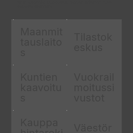
tiimin jäsenelle muodostuu hieman erilainen kuva
samasta sijainnista.
Maanmit
Tilastok
tauslaito
eskus
s
Kuntien
Vuokrail
kaavoitu
moitussi
s
vustot
Kauppa
Väestör
hintareki