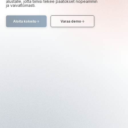
alustalle, jotta tiimisi tekee päätökset nopeammin
ja vaivattomasti.
Aloita kokeilu
Varaa demo