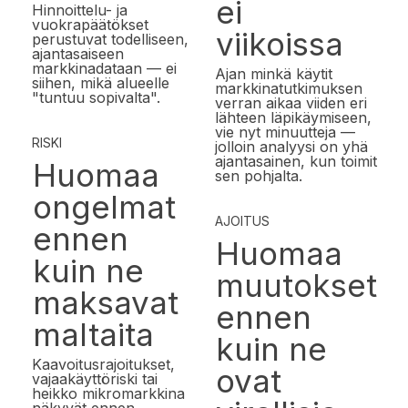
ei
Hinnoittelu- ja
vuokrapäätökset
viikoissa
perustuvat todelliseen,
ajantasaiseen
markkinadataan — ei
Ajan minkä käytit
siihen, mikä alueelle
markkinatutkimuksen
"tuntuu sopivalta".
verran aikaa viiden eri
lähteen läpikäymiseen,
vie nyt minuutteja —
RISKI
jolloin analyysi on yhä
ajantasainen, kun toimit
Huomaa
sen pohjalta.
ongelmat
AJOITUS
ennen
Huomaa
kuin ne
muutokset
maksavat
ennen
maltaita
kuin ne
Kaavoitusrajoitukset,
ovat
vajaakäyttöriski tai
heikko mikromarkkina