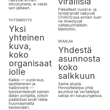
virallisia
näkyvät ennen
sitoutumista, ei vasta
sen jälkeen.
Paikalliset vuokra- ja
hintatrendit näkyvät
CHAOS:ssa ennen kuin
YHTENÄISYYS
ne ilmestyvät
valtakunnallisiin
Yksi
tilastoihin.
yhteinen
SKAALAA
kuva,
Yhdestä
koko
asunnosta
organisaat
koko
iolle
salkkuun
Kaikki — vuokraus,
sijoittaminen ja
Sama alusta.
hallinnointi —
Hinnoitteletpa yhtä
työskentelevät saman
asuntoa tai vertailetpa
datan pohjalta, jolloin
satoja eri kaupungeissa.
päätökset eivät riitele
huomaamatta
keskenään.