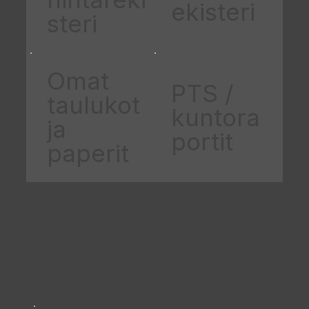
ekisteri
steri
Omat
PTS /
taulukot
kuntora
ja
portit
paperit