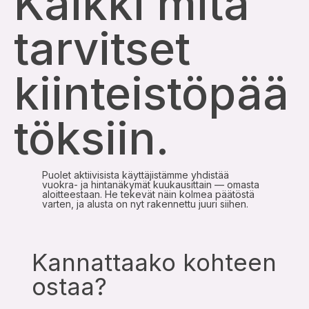
Kaikki mitä
tarvitset
kiinteistöpää
töksiin.
Puolet aktiivisista käyttäjistämme yhdistää
vuokra- ja hintanäkymät kuukausittain — omasta
aloitteestaan. He tekevät näin kolmea päätöstä
varten, ja alusta on nyt rakennettu juuri siihen.
Kannattaako kohteen
ostaa?