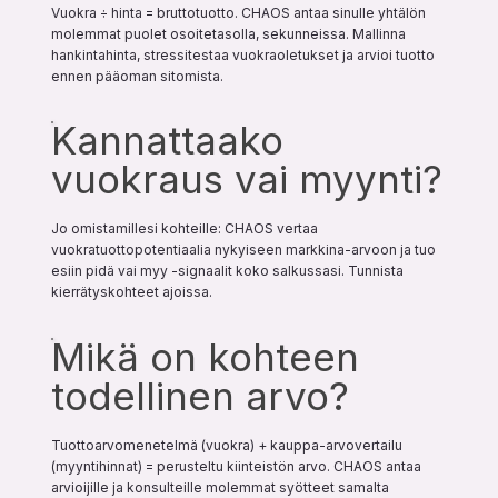
Vuokra ÷ hinta = bruttotuotto. CHAOS antaa sinulle yhtälön 
molemmat puolet osoitetasolla, sekunneissa. Mallinna 
hankintahinta, stressitestaa vuokraoletukset ja arvioi tuotto 
ennen pääoman sitomista.
Kannattaako
vuokraus vai myynti?
Jo omistamillesi kohteille: CHAOS vertaa 
vuokratuottopotentiaalia nykyiseen markkina-arvoon ja tuo 
esiin pidä vai myy -signaalit koko salkussasi. Tunnista 
kierrätyskohteet ajoissa.
Mikä on kohteen
todellinen arvo?
Tuottoarvomenetelmä (vuokra) + kauppa-arvovertailu 
(myyntihinnat) = perusteltu kiinteistön arvo. CHAOS antaa 
arvioijille ja konsulteille molemmat syötteet samalta 