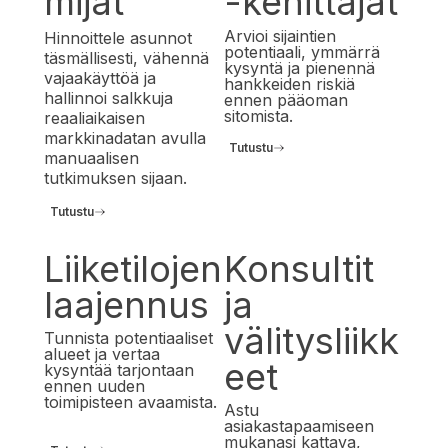
mijat
-kehittäjät
Arvioi sijaintien
Hinnoittele asunnot
potentiaali, ymmärrä
täsmällisesti, vähennä
kysyntä ja pienennä
vajaakäyttöä ja
hankkeiden riskiä
hallinnoi salkkuja
ennen pääoman
sitomista.
reaaliaikaisen
markkinadatan avulla
Tutustu
manuaalisen
tutkimuksen sijaan.
Tutustu
Liiketilojen
Konsultit
laajennus
ja
välitysliikk
Tunnista potentiaaliset
alueet ja vertaa
eet
kysyntää tarjontaan
ennen uuden
toimipisteen avaamista.
Astu
asiakastapaamiseen
mukanasi kattava,