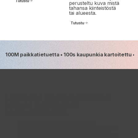
Tutustu
perusteltu kuva mistä
tahansa kiinteistöstä
tai alueesta.
Tutustu
100M paikkatietuetta • 100s kaupunkia kartoitettu • 
Useimmat kiinteistöpäätökset
alkavat kymmenistä
selainvälilehdistä.
Vuokrailmoitukset yhdessä palvelussa,
kaavatiedot toisessa, väestötilastot kolmannessa
ja omistustiedot rekisterissä, joka vaatii oman
kirjautumisen. Kun kaiken kokoaa käsin, jokaiselle