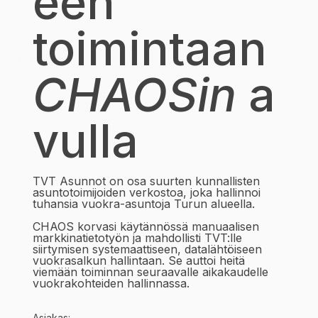
een
toimintaan
CHAOSin
a
vulla
TVT Asunnot on osa suurten kunnallisten
asuntotoimijoiden verkostoa, joka hallinnoi
tuhansia vuokra-asuntoja Turun alueella.
CHAOS
korvasi käytännössä manuaalisen
markkinatietotyön ja mahdollisti TVT:lle
siirtymisen systemaattiseen, datalähtöiseen
vuokrasalkun hallintaan. Se auttoi heitä
viemään toiminnan seuraavalle aikakaudelle
vuokrakohteiden hallinnassa.
Asiakas: