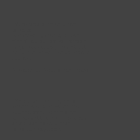
"Vuokradata on erityisen
tärkeitä
vuokravälityksessä. Oikea
hinnoittelu auttaa välttämään
tyhjät kuukaudet, joka näissä
salkuissa voivat kertyä todella
suureksi"
Nikodemus Nousiainen, treco
"Yhteistyö toimii hyvin ja
koemme että toiveitamme
kuunnellaan. Toiminta on
läpinäkyvää ja voimme tuoda
asiakkaan näkökulman
ratkaisun käyttöön."