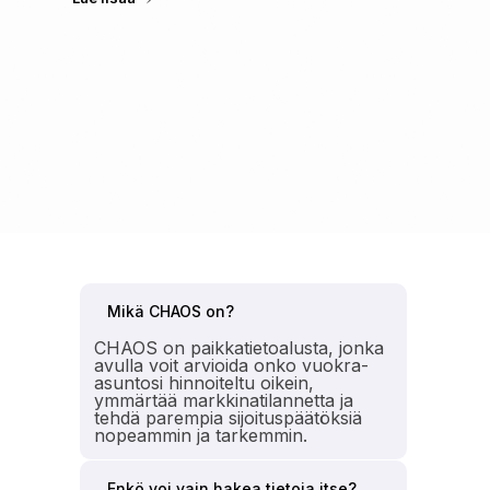
Mikä CHAOS on?
CHAOS on paikkatietoalusta, jonka
avulla voit arvioida onko vuokra-
asuntosi hinnoiteltu oikein,
ymmärtää markkinatilannetta ja
tehdä parempia sijoituspäätöksiä
nopeammin ja tarkemmin.
Enkö voi vain hakea tietoja itse?