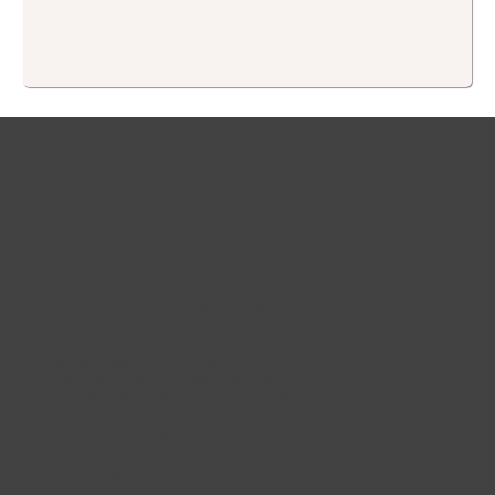
Alan ammattilaisten
luottama
"Aiemmin tunteja kestäneen
manuaalisen
markkinatutkimuksen teemme nyt
minuuteissa CHAOSin
Vuokratutkan avulla. Se on
merkittävästi parantanut sekä
vuokramarkkina-analyysimme
nopeutta että laatua."
Erja Ylitalo, TVT Asunnot