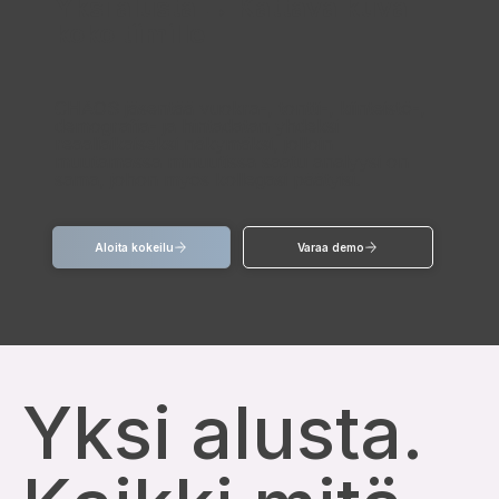
Yksi alusta → Kattava kuva
koko tiimille
CHAOS jäsentää vuokra-, tontti-, kiinteistö-,
demografia- ja hintadatan yhdeksi
reaaliaikaiseksi näkymäksi, jolloin
muutamassa minuutissa saatu analyysi on
sama, johon myös kollegasi päätyisi.
Aloita kokeilu
Varaa demo
Yksi alusta.