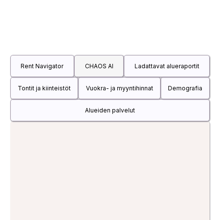
Rent Navigator
CHAOS AI
Ladattavat alueraportit
Tontit ja kiinteistöt
Vuokra- ja myyntihinnat
Demografia
Alueiden palvelut